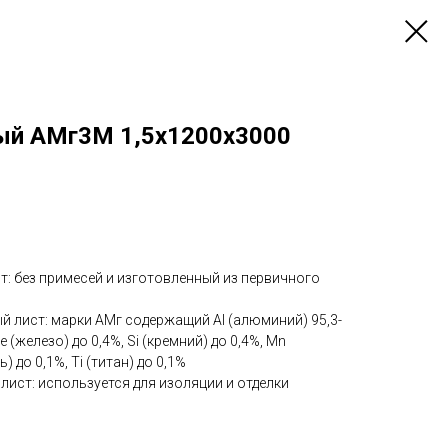
ый АМг3М 1,5х1200х3000
: без примесей и изготовленный из первичного
 лист: марки АМг содержащий Al (алюминий) 95,3-
e (железо) до 0,4%, Si (кремний) до 0,4%, Mn
ь) до 0,1%, Ti (титан) до 0,1%
ист: используется для изоляции и отделки