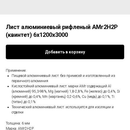
Лист алюминиевый рифленый АМг2Н2Р
(квинтет) 6х1200х3000
Добавить в корзину
Применение:
Пищевой алюминиевый лист: без примесей и изготовленный из
первичного алюминия
Кислостойкий алюминиевый лист: марки АМг содержащий Al
(алюминий) 95,3-98%, Mg (магний) 1,8-2,8%, Fe (железо) до 0,4%, Si
(кремний) до 0,4%, Mn (марганец) 0,2-0,6%, Cu (медь) до 0,1%, Ti
(титан) до 0,1%
Технический алюминиевый лист: используется для изоляции и
отделки
Толщина: 6 мм
Марка: АМг2Н2Р