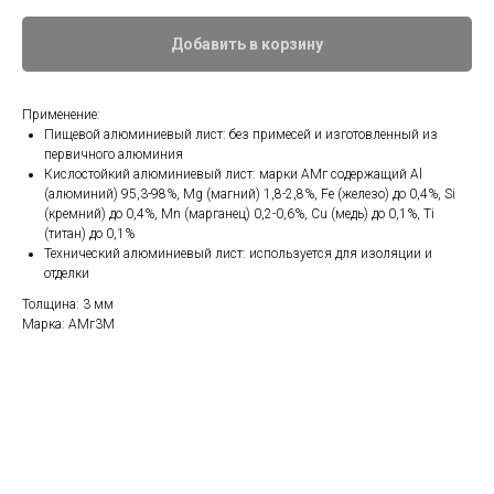
Добавить в корзину
Применение:
Пищевой алюминиевый лист: без примесей и изготовленный из
первичного алюминия
Кислостойкий алюминиевый лист: марки АМг содержащий Al
(алюминий) 95,3-98%, Mg (магний) 1,8-2,8%, Fe (железо) до 0,4%, Si
(кремний) до 0,4%, Mn (марганец) 0,2-0,6%, Cu (медь) до 0,1%, Ti
(титан) до 0,1%
Технический алюминиевый лист: используется для изоляции и
отделки
Толщина: 3 мм
Марка: АМг3М