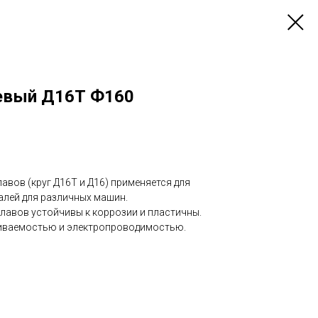
евый Д16Т Ф160
авов (круг Д16Т и Д16) применяется для
алей для различных машин.
плавов устойчивы к коррозии и пластичны.
иваемостью и электропроводимостью.