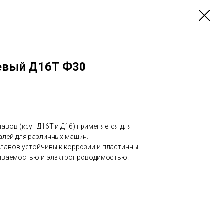
евый Д16Т Ф30
авов (круг Д16Т и Д16) применяется для
алей для различных машин.
плавов устойчивы к коррозии и пластичны.
иваемостью и электропроводимостью.