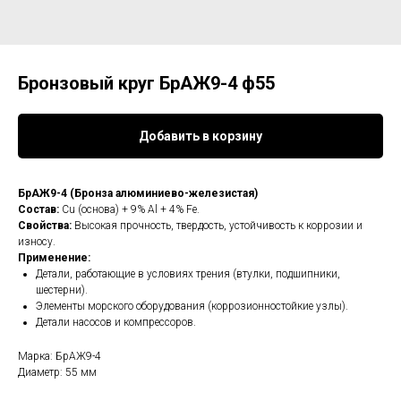
Бронзовый круг БрАЖ9-4 ф55
Добавить в корзину
БрАЖ9-4 (Бронза алюминиево-железистая)
Состав:
Cu (основа) + 9% Al + 4% Fe.
Свойства:
Высокая прочность, твердость, устойчивость к коррозии и
износу.
Применение:
Детали, работающие в условиях трения (втулки, подшипники,
шестерни).
Элементы морского оборудования (коррозионностойкие узлы).
Детали насосов и компрессоров.
Марка: БрАЖ9-4
Диаметр: 55 мм