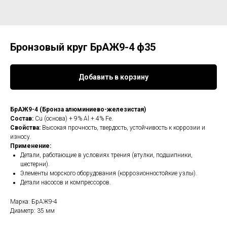
Бронзовый круг БрАЖ9-4 ф35
Добавить в корзину
БрАЖ9-4 (Бронза алюминиево-железистая)
Состав:
Cu (основа) + 9% Al + 4% Fe.
Свойства:
Высокая прочность, твердость, устойчивость к коррозии и
износу.
Применение:
Детали, работающие в условиях трения (втулки, подшипники,
шестерни).
Элементы морского оборудования (коррозионностойкие узлы).
Детали насосов и компрессоров.
Марка: БрАЖ9-4
Диаметр: 35 мм