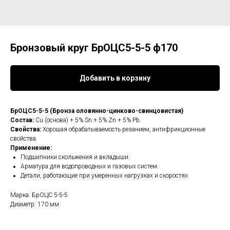
Бронзовый круг БрОЦС5-5-5 ф170
Добавить в корзину
БрОЦС5-5-5 (Бронза оловянно-цинково-свинцовистая)
Состав:
Cu (основа) + 5% Sn + 5% Zn + 5% Pb.
Свойства:
Хорошая обрабатываемость резанием, антифрикционные
свойства.
Применение:
Подшипники скольжения и вкладыши.
Арматура для водопроводных и газовых систем.
Детали, работающие при умеренных нагрузках и скоростях.
Марка: БрОЦС 5-5-5
Диаметр: 170 мм