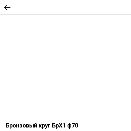
Бронзовый круг БрХ1 ф70